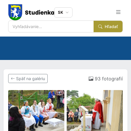
SK
Hľadať
93 fotografií
Späť na galériu