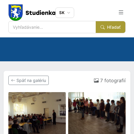
SK
Hľadať
7 fotografií
Späť na galériu