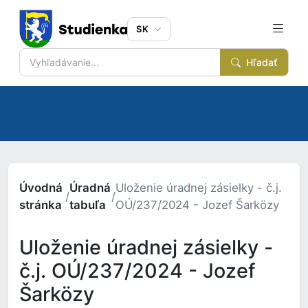
SK
Hľadať
Úvodná
Úradná
Uloženie úradnej zásielky - č.j.
/
/
stránka
tabuľa
OÚ/237/2024 - Jozef Šarközy
Uloženie úradnej zásielky -
č.j. OÚ/237/2024 - Jozef
Šarközy