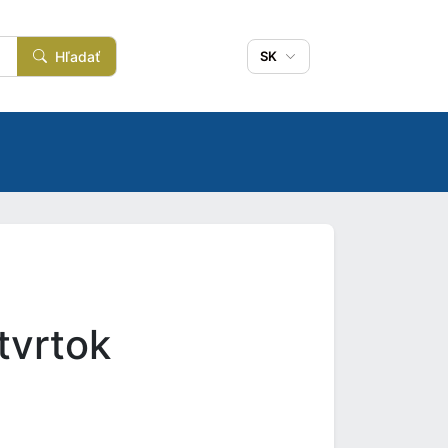
Hľadať
SK
tvrtok