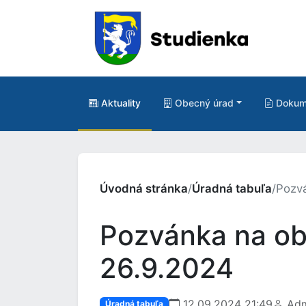
Aktuality
Obecný úrad
Dokum
Úvodná stránka
/
Úradná tabuľa
/
Pozvá
Pozvánka na obe
26.9.2024
12.09.2024 21:49
Adm
Úradná tabuľa