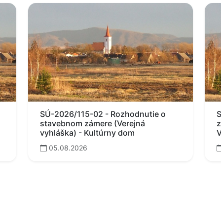
SÚ-2026/115-02 - Rozhodnutie o
S
stavebnom zámere (Verejná
z
vyhláška) - Kultúrny dom
V
05.08.2026