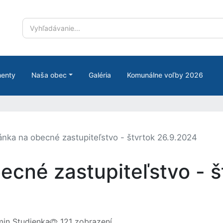
enty
Naša obec
Galéria
Komunálne voľby 2026
nka na obecné zastupiteľstvo - štvrtok 26.9.2024
cné zastupiteľstvo - š
in Studienka
121 zobrazení