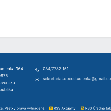
udienka 364
034/7782 151
0875
sekretariat.obecstudienka@gmail.c
lovenská
publika
ka. Všetky práva vyhradené.
RSS Aktuality
|
RSS Úradná ta