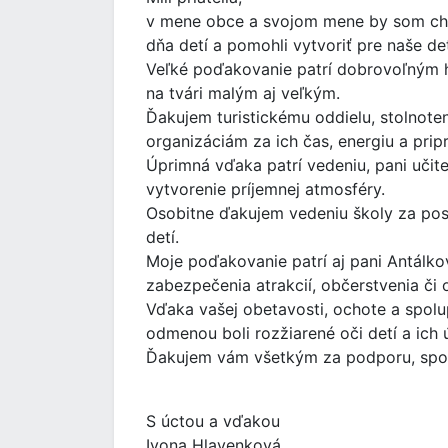
v mene obce a svojom mene by som chce
dňa detí a pomohli vytvoriť pre naše d
Veľké poďakovanie patrí dobrovoľným h
na tvári malým aj veľkým.
Ďakujem turistickému oddielu, stolnot
organizáciám za ich čas, energiu a pripr
Úprimná vďaka patrí vedeniu, pani uči
vytvorenie príjemnej atmosféry.
Osobitne ďakujem vedeniu školy za posk
detí.
Moje poďakovanie patrí aj pani Antálk
zabezpečenia atrakcií, občerstvenia či 
Vďaka vašej obetavosti, ochote a spolup
odmenou boli rozžiarené oči detí a ich 
Ďakujem vám všetkým za podporu, spolup
S úctou a vďakou
Ivona Hlavenková