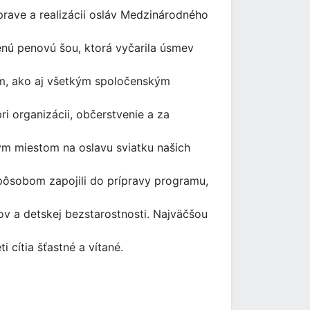
rave a realizácii osláv Medzinárodného
nú penovú šou, ktorá vyčarila úsmev
om, ako aj všetkým spoločenským
 organizácii, občerstvenie a za
nym miestom na oslavu sviatku našich
ôsobom zapojili do prípravy programu,
kov a detskej bezstarostnosti. Najväčšou
cítia šťastné a vítané.