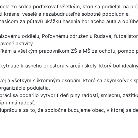
la zo srdca poďakovať všetkým, ktorí sa podieľali na príp
eti krásne, veselé a nezabudnuteľné sobotné popoludnie.
asičom za pútavú ukážku hasenia horiaceho auta a obľúbe
enisovému oddielu, Poľovnému združeniu Rudava, futbalist
avené aktivity.
teľkám a všetkým pracovníkom ZŠ a MŠ za ochotu, pomoc pri
ytnutie krásneho priestoru v areáli školy, ktorý bol ideál
ovej a všetkým súkromným osobám, ktoré sa akýmkoľvek sp
organizácie podujatia.
ráci sa podarilo vytvoriť deň plný radosti, smiechu, zážit
úprimná radosť.
rácu a za to, že spoločne budujeme obec, v ktorej sa deti 