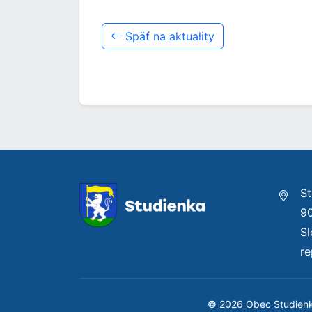
Späť na aktuality
St
9
S
re
© 2026 Obec Studien