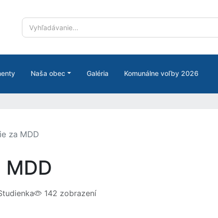
enty
Naša obec
Galéria
Komunálne voľby 2026
ie za MDD
a MDD
tudienka
142 zobrazení