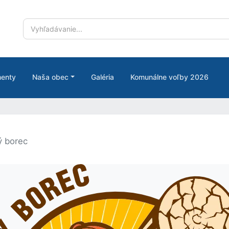
enty
Naša obec
Galéria
Komunálne voľby 2026
ý borec