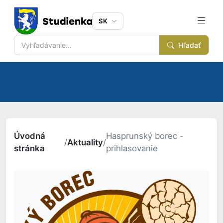
SK
Hľadať
Úvodná
Hasprunský borec -
/
Aktuality
/
stránka
prihlasovanie