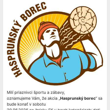
Milí priaznivci športu a zábavy,
oznamujeme Vám, že akcia „
Hasprunský borec
“ sa
bude konať v sobotu