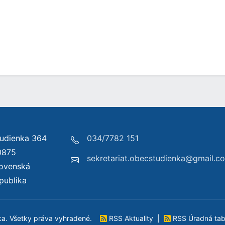
udienka 364
034/7782 151
0875
sekretariat.obecstudienka@gmail.c
lovenská
publika
ka. Všetky práva vyhradené.
RSS Aktuality
|
RSS Úradná ta