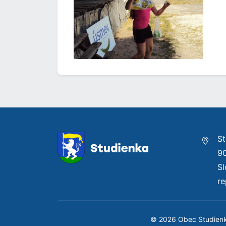
St
9
S
re
© 2026 Obec Studien