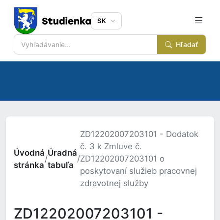
SK
Hľadať
ZD12202007203101 - Dodatok
č. 3 k Zmluve č.
Úvodná
Úradná
/
/
ZD12202007203101 o
stránka
tabuľa
poskytovaní služieb pracovnej
zdravotnej služby
ZD12202007203101 -