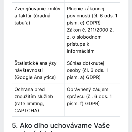
Zverejňovanie zmlúv
Plnenie zákonnej
a faktúr (úradná
povinnosti (čl. 6 ods. 1
tabuľa)
písm. c) GDPR)
Zákon č. 211/2000 Z.
z. o slobodnom
prístupe k
informáciám
Štatistické analýzy
Súhlas dotknutej
návštevnosti
osoby (čl. 6 ods. 1
(Google Analytics)
písm. a) GDPR)
Ochrana pred
Oprávnený záujem
zneužitím služieb
správcu (čl. 6 ods. 1
(rate limiting,
písm. f) GDPR)
CAPTCHA)
5. Ako dlho uchovávame Vaše