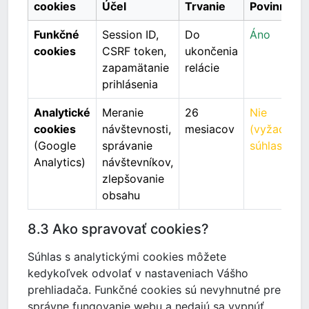
cookies
Účel
Trvanie
Povinné
Funkčné
Session ID,
Do
Áno
cookies
CSRF token,
ukončenia
zapamätanie
relácie
prihlásenia
Analytické
Meranie
26
Nie
cookies
návštevnosti,
mesiacov
(vyžaduje
(Google
správanie
súhlas)
Analytics)
návštevníkov,
zlepšovanie
obsahu
8.3 Ako spravovať cookies?
Súhlas s analytickými cookies môžete
kedykoľvek odvolať v nastaveniach Vášho
prehliadača. Funkčné cookies sú nevyhnutné pre
správne fungovanie webu a nedajú sa vypnúť.