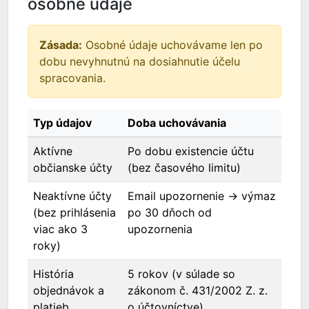
osobné údaje
Zásada:
Osobné údaje uchovávame len po
dobu nevyhnutnú na dosiahnutie účelu
spracovania.
Typ údajov
Doba uchovávania
Aktívne
Po dobu existencie účtu
občianske účty
(bez časového limitu)
Neaktívne účty
Email upozornenie → výmaz
(bez prihlásenia
po 30 dňoch od
viac ako 3
upozornenia
roky)
História
5 rokov (v súlade so
objednávok a
zákonom č. 431/2002 Z. z.
platieb
o účtovníctve)