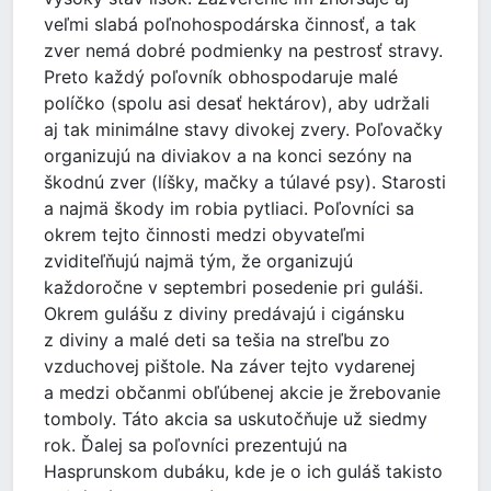
veľmi slabá poľnohospodárska činnosť, a tak
zver nemá dobré podmienky na pestrosť stravy.
Preto každý poľovník obhospodaruje malé
políčko (spolu asi desať hektárov), aby udržali
aj tak minimálne stavy divokej zvery. Poľovačky
organizujú na diviakov a na konci sezóny na
škodnú zver (líšky, mačky a túlavé psy). Starosti
a najmä škody im robia pytliaci. Poľovníci sa
okrem tejto činnosti medzi obyvateľmi
zviditeľňujú najmä tým, že organizujú
každoročne v septembri posedenie pri guláši.
Okrem gulášu z diviny predávajú i cigánsku
z diviny a malé deti sa tešia na streľbu zo
vzduchovej pištole. Na záver tejto vydarenej
a medzi občanmi obľúbenej akcie je žrebovanie
tomboly. Táto akcia sa uskutočňuje už siedmy
rok. Ďalej sa poľovníci prezentujú na
Hasprunskom dubáku, kde je o ich guláš takisto