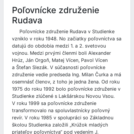
Poľovnícke združenie
Rudava
Poľovnícke združenie Rudava v Studienke
vzniklo v roku 1948. No začiatky poľovníctva sa
datujú do obdobia medzi 1. a 2. svetovou
vojnou. Medzi prvými členmi boli Alexander
Hrúz, Ján Orgoň, Matej Vícen, Pavol Vícen
a Štefan Slezák. V súčasnosti poľovnícke
združenie vedie predseda Ing. Milan Čurka a má
osemnásť členov, z toho je jedna žena. Od roku
1975 do roku 1992 bolo poľovnícke združenie v
Studienke zlúčené s Lakšárskou Novou Vsou.
V roku 1999 sa poľovnícke združenie
transformovalo na spoluvlastnícky poľovný
revír. V roku 1985 v spolupráci so Základnou
školou Studienka založili „Krúžok mladých
priateľov poľovníctva“ pod vedením J.