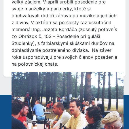
veľký záujem. V apríli urobili posedenie pre
svoje manželky a partnerky, ktoré si
pochvaľovali dobrú zábavu pri muzike a jedlách
z diviny. V októbri sa po šiesty raz uskutočnil
memoriál Ing. Jozefa Bordáča (zosnulý poľovník
zo Obrázok č. 103 - Posedenie pri guláši
Studienky), s farbiarskymi skúškami duričov na
dohľadávanie postreleného diviaka. Na záver
roka usporadúvajú pre svojich členov posedenie
na poľovníckej chate.