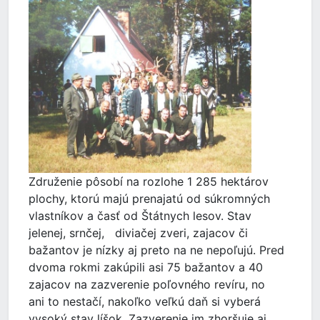
Združenie pôsobí na rozlohe 1 285 hektárov
plochy, ktorú majú prenajatú od súkromných
vlastníkov a časť od Štátnych lesov. Stav
jelenej, srnčej, diviačej zveri, zajacov či
bažantov je nízky aj preto na ne nepoľujú. Pred
dvoma rokmi zakúpili asi 75 bažantov a 40
zajacov na zazverenie poľovného revíru, no
ani to nestačí, nakoľko veľkú daň si vyberá
vysoký stav líšok. Zazverenie im zhoršuje aj