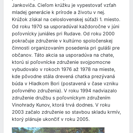
Jankoviča. Cieľom krúžku je vypestovať vzťah
mladej generácie k prírode a životu v nej.
Krúžok získal na celoslovenskej súťaži 1. miesto.
Od roku 1970 sa usporadúval každoročne v júni
poľovnícky juniáles pri Rudave. Od roku 2000
pokračuje združenie v kultúrno spoločenskej
činnosti organizovaním posedenia pri guláši pre
občanov
.
Táto akcia sa usporadúva na chate,
ktorú si poľovnícke združenie svojpomocne
vybudovalo v rokoch 1976 až 1978 na mieste,
kde pôvodne stála drevená chatka prezývaná
búda v Hladkom Bori (postavená v čase vzniku
poľovného združenia). V roku 1994 nadviazalo
združenie družbu s poľovníckym združením
Vinohrady Kunov, ktorá trvá dodnes. V roku
2003 začalo združenie so stavbou skladu krmív,
ktorý plánuje ukončiť v roku 2005.