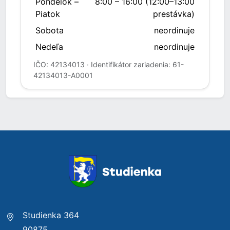
Pondelok –
8:00 – 16:00 (12:00–13:00
Piatok
prestávka)
Sobota
neordinuje
Nedeľa
neordinuje
IČO: 42134013 · Identifikátor zariadenia: 61-
42134013-A0001
Studienka 364
90875