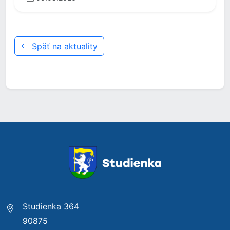
Späť na aktuality
Studienka 364
90875