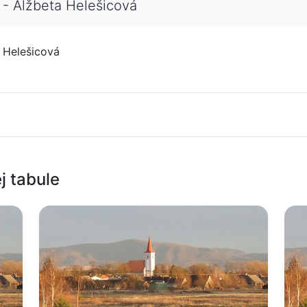
 - Alžbeta Helešicová
 Helešicová
j tabule