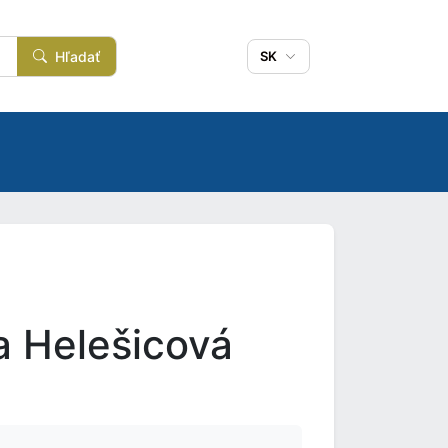
Hľadať
SK
a Helešicová