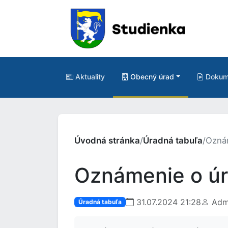
Aktuality
Obecný úrad
Dokum
Úvodná stránka
/
Úradná tabuľa
/
Oznám
Oznámenie o úra
31.07.2024 21:28
Admi
Úradná tabuľa