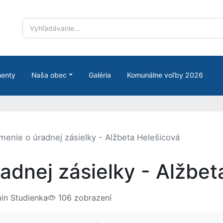
enty
Naša obec
Galéria
Komunálne voľby 2026
enie o úradnej zásielky - Alžbeta Helešicová
dnej zásielky - Alžbet
n Studienka
106 zobrazení