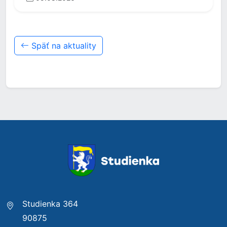
Späť na aktuality
Studienka 364
90875