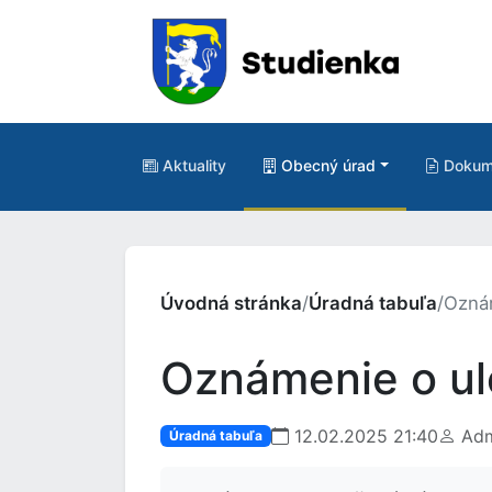
Aktuality
Obecný úrad
Dokum
Úvodná stránka
/
Úradná tabuľa
/
Oznám
Oznámenie o ulo
12.02.2025 21:40
Adm
Úradná tabuľa