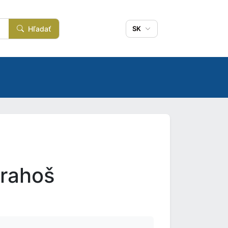
Hľadať
SK
Drahoš