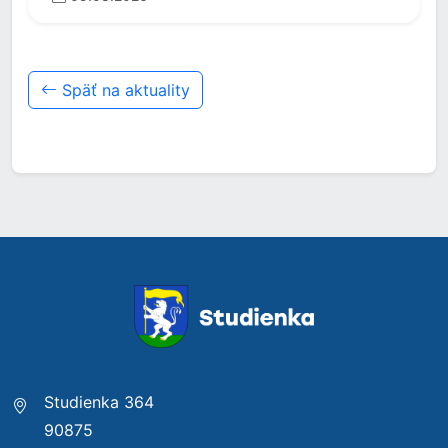
Späť na aktuality
Studienka 364
90875