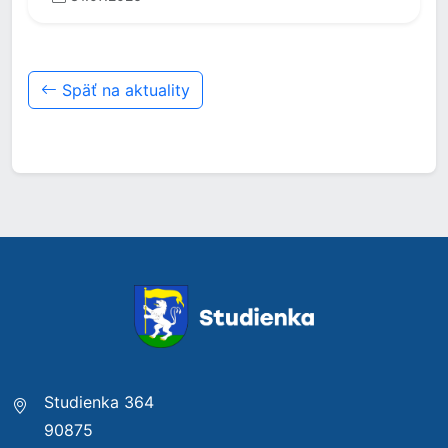
Späť na aktuality
Studienka 364
90875