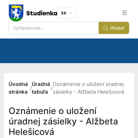
SK
Hľadať
Úvodná
Úradná
Oznámenie o uložení úradnej
/
/
stránka
tabuľa
zásielky - Alžbeta Helešicová
Oznámenie o uložení
úradnej zásielky - Alžbeta
Helešicová