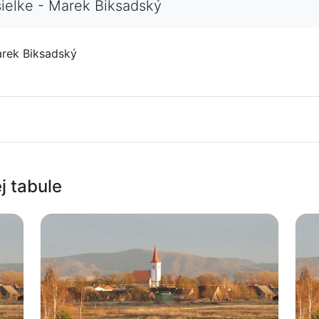
ielke - Marek Biksadský
arek Biksadský
j tabule