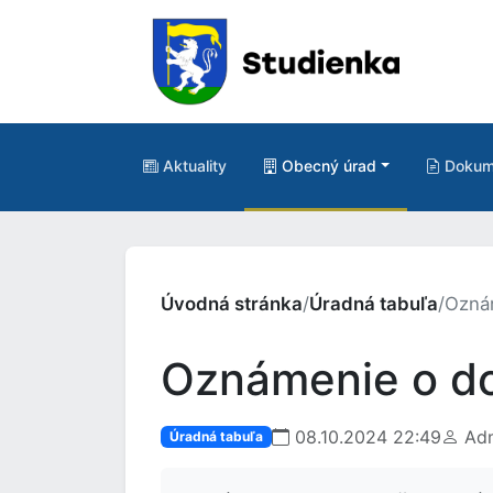
Aktuality
Obecný úrad
Dokum
Úvodná stránka
/
Úradná tabuľa
/
Oznám
Oznámenie o do
08.10.2024 22:49
Adm
Úradná tabuľa