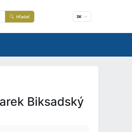
Hľadať
SK
arek Biksadský