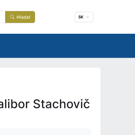
Hľadať
SK
libor Stachovič