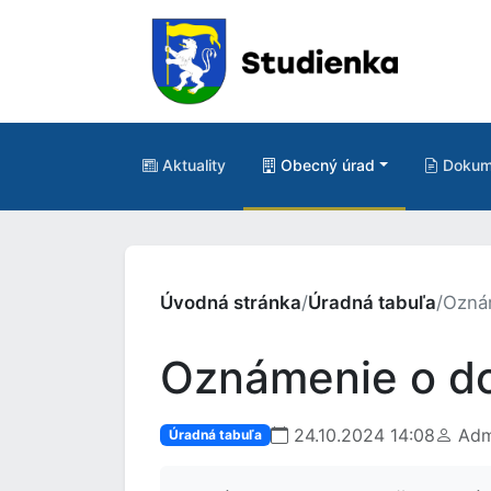
Aktuality
Obecný úrad
Dokum
Úvodná stránka
/
Úradná tabuľa
/
Oznám
Oznámenie o do
24.10.2024 14:08
Adm
Úradná tabuľa