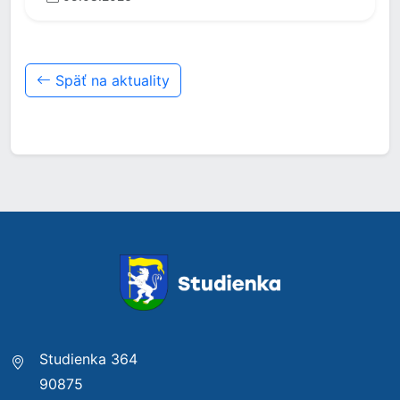
Späť na aktuality
Studienka 364
90875