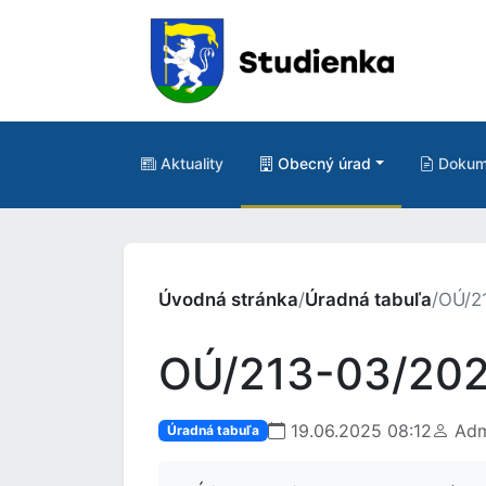
Aktuality
Obecný úrad
Dokum
Úvodná stránka
/
Úradná tabuľa
/
OÚ/21
OÚ/213-03/2025
19.06.2025 08:12
Adm
Úradná tabuľa