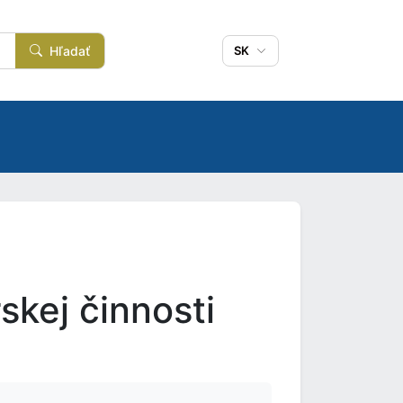
Hľadať
SK
kej činnosti