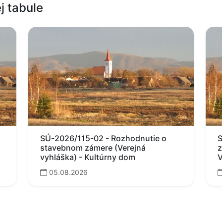
j tabule
SÚ-2026/115-02 - Rozhodnutie o
S
stavebnom zámere (Verejná
z
vyhláška) - Kultúrny dom
V
05.08.2026