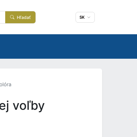
Hľadať
SK
olóra
ej voľby