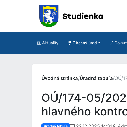
Aktuality
Obecný úrad
Dokum
Úvodná stránka
/
Úradná tabuľa
/
OÚ/17
OÚ/174-05/2025
hlavného kontro
22.12.2025 14:31
Admi
Úradná tabuľa