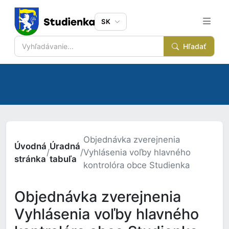
SK
Hľadať
Objednávka zverejnenia
Úvodná
Úradná
/
/
Vyhlásenia voľby hlavného
stránka
tabuľa
kontrolóra obce Studienka
Objednávka zverejnenia
Vyhlásenia voľby hlavného