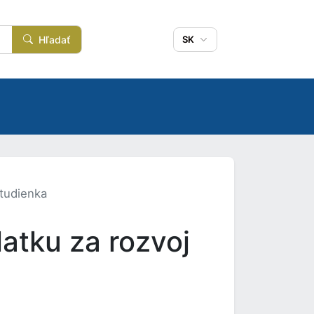
Hľadať
SK
Studienka
atku za rozvoj