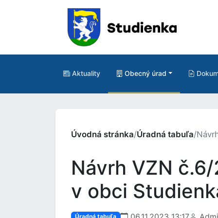
Aktuality
Obecný úrad
Dokum
Úvodná stránka
/
Úradná tabuľa
/
Návrh
Návrh VZN č.6/
v obci Studienk
06.11.2023 13:17
Admi
Úradná tabuľa