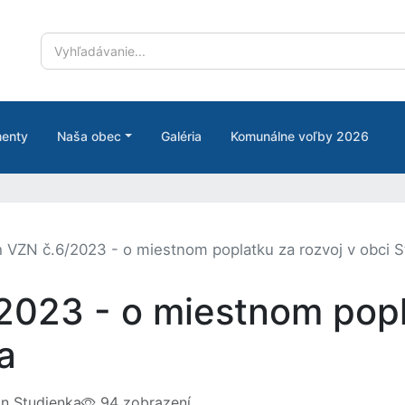
enty
Naša obec
Galéria
Komunálne voľby 2026
 VZN č.6/2023 - o miestnom poplatku za rozvoj v obci 
2023 - o miestnom popl
a
n Studienka
94 zobrazení