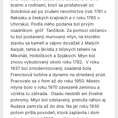
bratmi s rodinami, ktorí sa prisťahovali zo
Sološnice asi po zrušení nevoľníctva (rok 1781 v
Rakúsku a českých krajinách a v roku 1785 v
Uhorsku). Podľa iného podania bol prvým
osadníkom gróf Tančibok. Za pomoci občanov
tu bol postavený murovaný mlyn, na ktorého
stavbu sa kameň a vápno dovážali z Malých
Karpát, tehla a škridla z blízkych tehelní na
Mikoháli, Holbičkoch a Sojákoch. Mlyn bol
znovu vybudovaný okolo roku 1782. V roku
1937 bol zmodernizovaný, osadená bola
Francisová turbína a dynamo na striedavý prúd.
Pracovalo sa v ňom až do roku 1950. Miesto
mlyna bolo v roku 1970 zavezené zeminou a
vznikla tu záhrada. Osadu neobišli ani živelné
pohromy. Mlyn bol odstavený, pretože náhon aj
Rudava zamrzla až do dna. Na jar roku 1930
potom prišla povodeň, ktorá zaplavila i dom