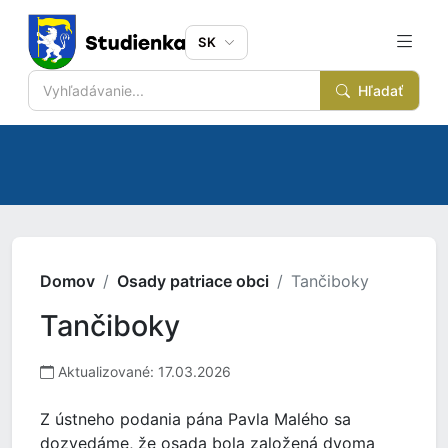
SK
Hľadať
Domov
Osady patriace obci
Tančiboky
Tančiboky
Aktualizované: 17.03.2026
Z ústneho podania pána Pavla Malého sa
dozvedáme, že osada bola založená dvoma