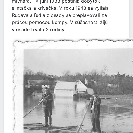
mlynára. V júni 1938 postihla dobytok
slintačka a krívačka. V roku 1943 sa vyliala
Rudava a ľudia z osady sa preplavovali za
prácou pomocou kompy
.
V súčasnosti žijú
v osade trvalo 3 rodiny.