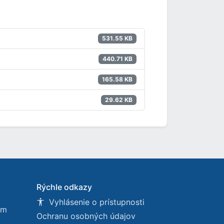
531.55 KB
440.71 KB
165.58 KB
29.62 KB
Rýchle odkazy
Vyhlásenie o prístupnosti
om
Ochranu osobných údajov