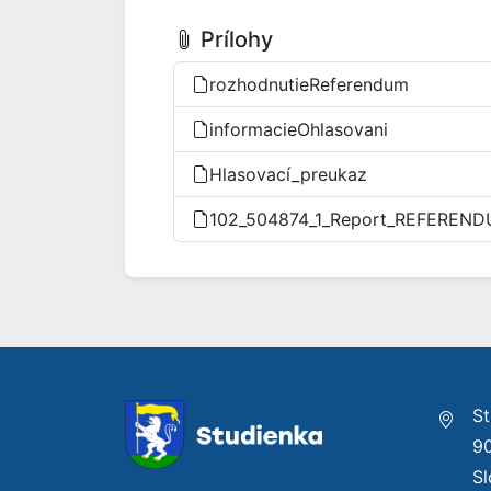
Prílohy
rozhodnutieReferendum
informacieOhlasovani
Hlasovací_preukaz
102_504874_1_Report_REFEREND
St
9
S