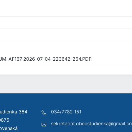
UM_AF167_2026-07-04_223642_264.PDF
udienka 364
034/7782 151
0875
sekretariat.obecstudienka@gmail.c
lovenská