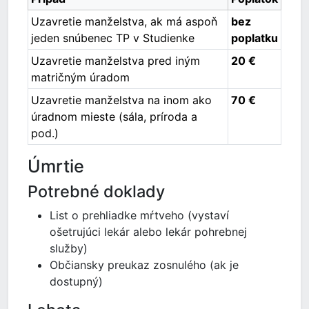
Uzavretie manželstva, ak má aspoň
bez
jeden snúbenec TP v Studienke
poplatku
Uzavretie manželstva pred iným
20 €
matričným úradom
Uzavretie manželstva na inom ako
70 €
úradnom mieste (sála, príroda a
pod.)
Úmrtie
Potrebné doklady
List o prehliadke mŕtveho (vystaví
ošetrujúci lekár alebo lekár pohrebnej
služby)
Občiansky preukaz zosnulého (ak je
dostupný)