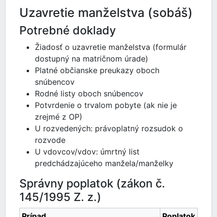
Uzavretie manželstva (sobáš)
Potrebné doklady
Žiadosť o uzavretie manželstva (formulár
dostupný na matričnom úrade)
Platné občianske preukazy oboch
snúbencov
Rodné listy oboch snúbencov
Potvrdenie o trvalom pobyte (ak nie je
zrejmé z OP)
U rozvedených: právoplatný rozsudok o
rozvode
U vdovcov/vdov: úmrtný list
predchádzajúceho manžela/manželky
Správny poplatok (zákon č.
145/1995 Z. z.)
Prípad
Poplatok