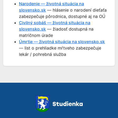
Narodenie — životná situácia na
slovensko.sk
— hlásenie o narodení dieťaťa
zabezpečuje pôrodnica, dostupné aj na OÚ
Civilný sobáš — životná situácia na
slovensko.sk
— žiadosť dostupná na
matričnom úrade
Úmrtie — životná situácia na slovensko.sk
— list o prehliadke mŕtveho zabezpečuje
lekár / pohrebná služba