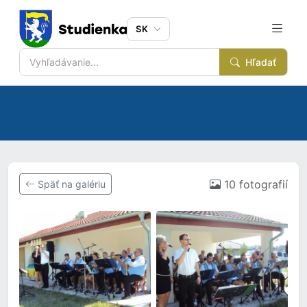
SK
Hľadať
10 fotografií
Späť na galériu