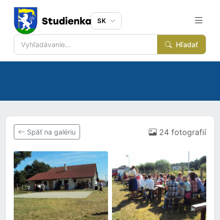
SK
Hľadať
24 fotografií
Späť na galériu