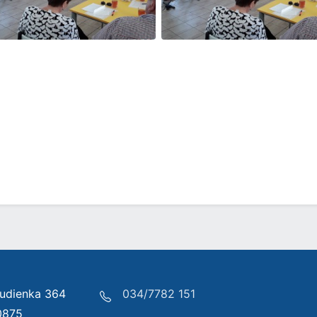
udienka 364
034/7782 151
0875