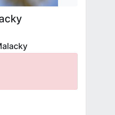
lacky
Malacky