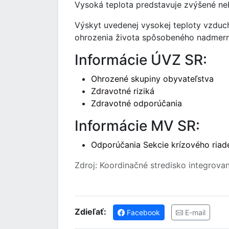
Vysoká teplota predstavuje zvýšené neb
Výskyt uvedenej vysokej teploty vzduch
ohrozenia života spôsobeného nadmern
Informácie ÚVZ SR:
Ohrozené skupiny obyvateľstva
Zdravotné riziká
Zdravotné odporúčania
Informácie MV SR:
Odporúčania Sekcie krízového riad
Zdroj: Koordinačné stredisko integrova
Zdieľať:
Facebook
E-mail