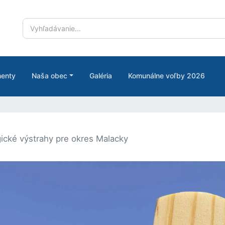
enty
Naša obec
Galéria
Komunálne voľby 2026
ické výstrahy pre okres Malacky