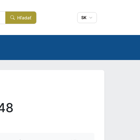
Hľadať
SK
948