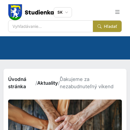
SK
Hľadať
Úvodná
Ďakujeme za
/
Aktuality
/
stránka
nezabudnuteľný víkend