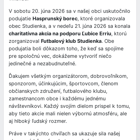
V sobotu 20. júna 2026 sa v našej obci uskutočnilo
podujatie
Hasprunský borec
, ktoré organizovala
obec Studienka, a v nedeľu 21. júna 2026 sa konala
charitatívna akcia na podporu Ľubice Erriu
, ktorú
zorganizoval
Futbalový klub Studienka
. Obe
podujatia boli dôkazom toho, že keď sa spojíme
pre spoločnú vec, dokážeme vytvoriť niečo
jedinečné a nezabudnuteľné.
Ďakujem všetkým organizátorom, dobrovoľníkom,
sponzorom, účinkujúcim, športovcom, členom
občianskych združení, futbalového klubu,
zamestnancom obce i každému jednému
návštevníkovi. Každý svojím dielom prispel k tomu,
aby tieto akcie mali nielen výbornú atmosféru, ale
aj hlboký ľudský rozmer.
Práve v takýchto chvíľach sa ukazuje sila našej