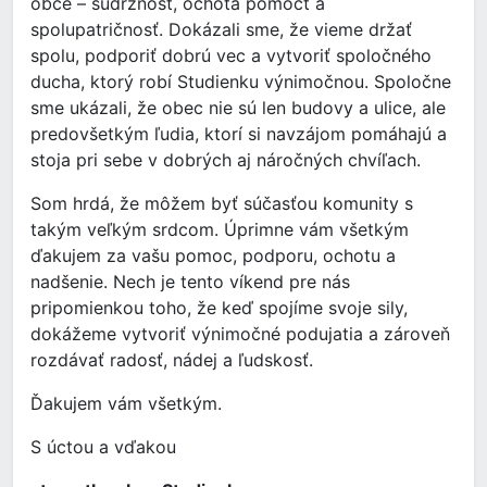
obce – súdržnosť, ochota pomôcť a
spolupatričnosť. Dokázali sme, že vieme držať
spolu, podporiť dobrú vec a vytvoriť spoločného
ducha, ktorý robí Studienku výnimočnou. Spoločne
sme ukázali, že obec nie sú len budovy a ulice, ale
predovšetkým ľudia, ktorí si navzájom pomáhajú a
stoja pri sebe v dobrých aj náročných chvíľach.
Som hrdá, že môžem byť súčasťou komunity s
takým veľkým srdcom. Úprimne vám všetkým
ďakujem za vašu pomoc, podporu, ochotu a
nadšenie. Nech je tento víkend pre nás
pripomienkou toho, že keď spojíme svoje sily,
dokážeme vytvoriť výnimočné podujatia a zároveň
rozdávať radosť, nádej a ľudskosť.
Ďakujem vám všetkým.
S úctou a vďakou